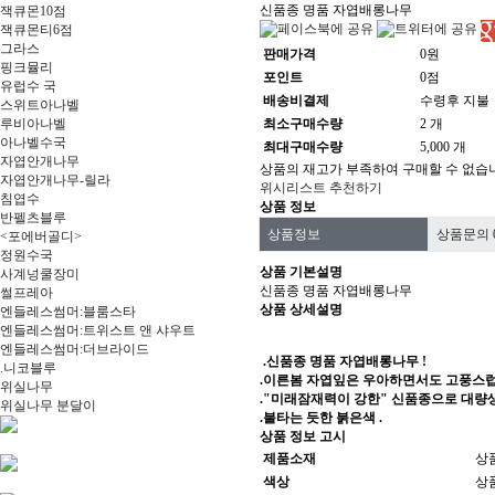
신품종 명품 자엽배롱나무
잭큐몬10점
잭큐몬티6점
그라스
판매가격
0원
핑크뮬리
포인트
0점
유럽수 국
배송비결제
수령후 지불
스위트아나벨
루비아나벨
최소구매수량
2 개
아나벨수국
최대구매수량
5,000 개
자엽안개나무
상품의 재고가 부족하여 구매할 수 없습
자엽안개나무-릴라
위시리스트
추천하기
침엽수
상품 정보
반펠츠블루
상품정보
상품문의
<포에버골디>
정원수국
상품 기본설명
사계넝쿨장미
신품종 명품 자엽배롱나무
썰프레아
상품 상세설명
엔들레스썸머:블룸스타
엔들레스썸머:트위스트 앤 샤우트
엔들레스썸머:더브라이드
.신품종 명품 자엽배롱나무 !
.니코블루
.이른봄 자엽잎은 우아하면서도 고풍스럽
위실나무
."미래잠재력이 강한" 신품종으로 대량
위실나무 분달이
.불타는 듯한 붉은색 .
상품 정보 고시
제품소재
상
색상
상