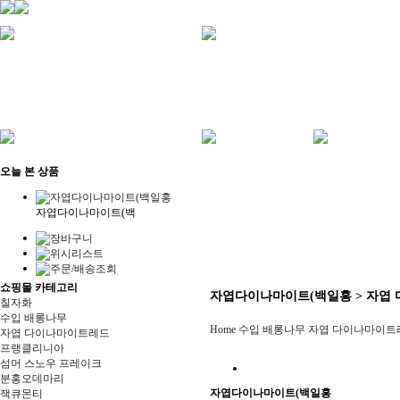
오늘 본 상품
자엽다이나마이트(백
쇼핑몰 카테고리
자엽다이나마이트(백일홍 > 자엽
칠자화
수입 배롱나무
Home
수입 배롱나무
자엽 다이나마이트
자엽 다이나마이트레드
프랭클리니아
섬머 스노우 프레이크
분홍오데마리
자엽다이나마이트(백일홍
잭큐몬티