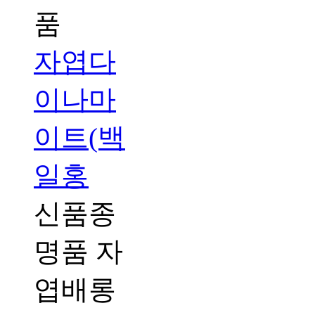
자엽다
이나마
이트(백
일홍
신품종
명품 자
엽배롱