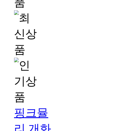
핑크뮬
리 개화