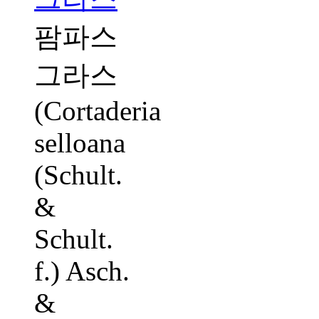
팜파​스
그라스
(Cortaderia
selloana
(Schult.
&
Schult.
f.) Asch.
&