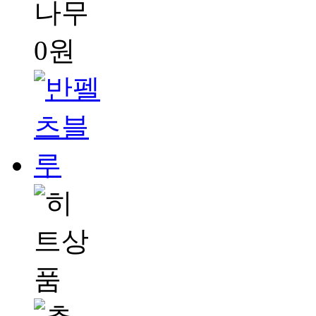
나무
0원