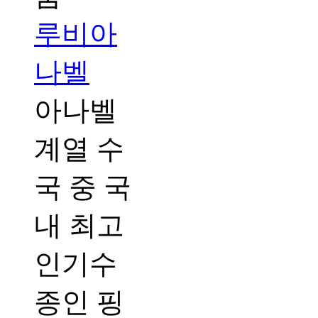
루비아
나벨
아나벨
계열 수
국 중 국
내 최고
인기수
종인 핑