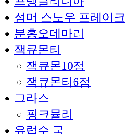
프랭클리니아
섬머 스노우 프레이크
분홍오데마리
잭큐몬티
잭큐몬10점
잭큐몬티6점
그라스
핑크뮬리
유럽수 국