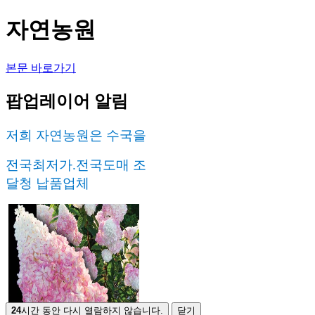
자연농원
본문 바로가기
팝업레이어 알림
저희 자연농원은 수국을
전국최저가
.전국도매 조
달청 납품업체
24
시간 동안 다시 열람하지 않습니다.
닫기