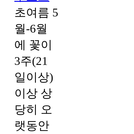
초여름 5
월-6월
에 꽃이
3주(21
일이상)
이상 상
당히 오
랫동안