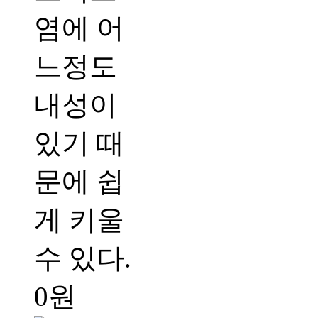
염에 어
느정도
내성이
있기 때
문에 쉽
게 키울
수 있다.
0원