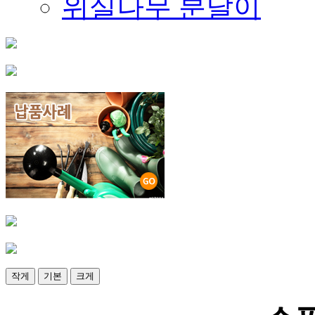
위실나무 분달이
작게
기본
크게