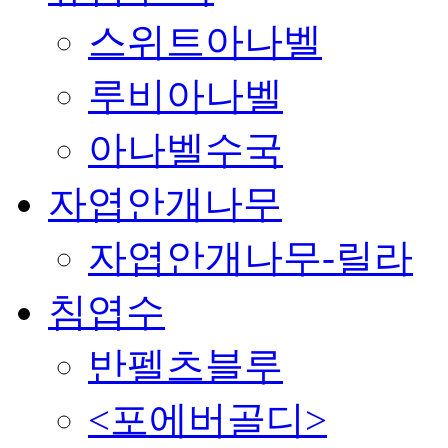
스위트아나벨
루비아나벨
아나벨수국
자엽안개나무
자엽안개나무-릴라
침엽수
반펠츠블루
<포에버골디>