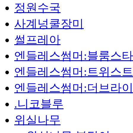
정원수국
사계넝쿨장미
썰프레아
엔들레스썸머:블룸스
엔들레스썸머:트위스트
엔들레스썸머:더브라
.니코블루
위실나무