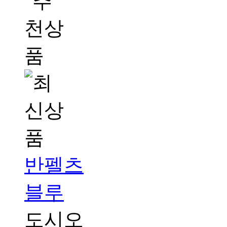
반펠츠
블루
도시오