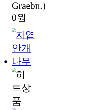
Graebn.)
0원