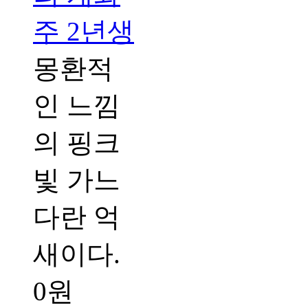
주 2년생
몽환적
인 느낌
의 핑크
빛 가느
다란 억
새이다.
0원